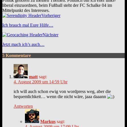
Politik gehören zu meinen Themen. Politisch bin ich eher links-
liberal einzuordnen, beim Fußball steht der FC Schalke 04 im
Mittelpunkt des Interesses.
Webseite
Facebook
Vorheriger
Ich brauch mal Eure Hilfe…
Nächster
Jetzt mach ich’s auch…
5 Kommentare
matt
sagt:
4. August 2009 um 14:59 Uhr
ich will auch schon ewig von wordpress weg, aber die
bequemlichkeit… wenn die nicht wäre, jaaa daaann
Antworten
Markus
sagt:
4. August 2009 um 17:09 Uhr