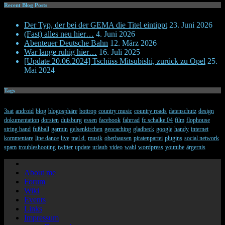
Recent Blog Posts
Der Typ, der bei der GEMA die Titel eintippt
23. Juni 2026
(Fast) alles neu hier…
4. Juni 2026
Abenteuer Deutsche Bahn
12. März 2026
War lange ruhig hier…
16. Juli 2025
[Update 20.06.2024] Tschüss Mitsubishi, zurück zu Opel
25.
Mai 2024
Tags
3sat
android
blog
blogosphäre
bottrop
country music
country roads
datenschutz
design
dokumentation
dorsten
duisburg
essen
facebook
fahrrad
fc schalke 04
film
flophouse
string band
fußball
garmin
gelsenkirchen
geocaching
gladbeck
google
handy
internet
kommentare
line dance
live
mel d.
musik
oberhausen
piratenpartei
plugins
social network
spam
troubleshooting
twitter
update
urlaub
video
wahl
wordpress
youtube
ärgernis
About me
Forum
Wiki
Events
Links
Impressum