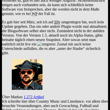
verbreitet ist, gibt es hier auch weniger Angriffe. Sicherheitslücken
mögen auch vorhanden sein, da kann sich schließlich keine
Software von freisprechen, aber die werden nicht in dem Maße
genutzt, wie es bei
WP
der Fall ist.
Es gab hier seit März, seit ich auf
S9y
umgestiegen bin, noch kein
Update gegeben. Das ein oder andere Plugin wurde mal aktualisiert,
die Blogsoftware selber aber nicht. Zumindest nicht in der stabilen
Version. Von der Version 1.5, aktuell noch im Alpha-Status, gibts
beinahe täglich einen neuen Snapshot. Aber sowas setzt man
natürlich nicht live ein
Zumal mir auch keine
Unterschiede auffallen, die es aber „unter der Haube“ sicherlich
gibt.
Über Markus
1.272 Artikel
Ich schreibe hier über Country Music und Linedance, vor allem über
besuchte Veranstaltungen, aber auch Geocaching, Fußball und