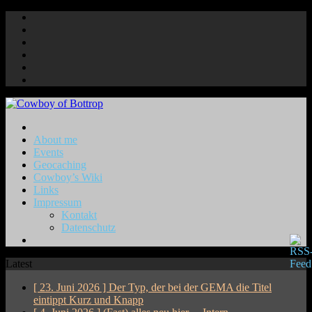
About me
Events
Geocaching
Cowboy’s Wiki
Links
Impressum
Kontakt
Datenschutz
Latest
[ 23. Juni 2026 ]
Der Typ, der bei der GEMA die Titel
eintippt
Kurz und Knapp