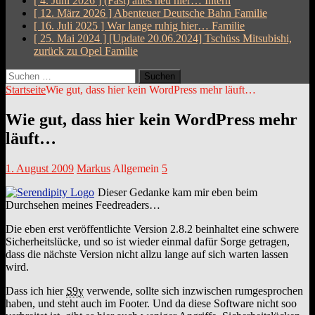
[ 4. Juni 2026 ]
(Fast) alles neu hier…
Intern
[ 12. März 2026 ]
Abenteuer Deutsche Bahn
Familie
[ 16. Juli 2025 ]
War lange ruhig hier…
Familie
[ 25. Mai 2024 ]
[Update 20.06.2024] Tschüss Mitsubishi,
zurück zu Opel
Familie
Suchen
nach:
Startseite
Wie gut, dass hier kein WordPress mehr läuft…
Wie gut, dass hier kein WordPress mehr
läuft…
1. August 2009
Markus
Allgemein
5
Dieser Gedanke kam mir eben beim
Durchsehen meines Feedreaders…
Die eben erst veröffentlichte Version 2.8.2 beinhaltet eine schwere
Sicherheitslücke, und so ist wieder einmal dafür Sorge getragen,
dass die nächste Version nicht allzu lange auf sich warten lassen
wird.
Dass ich hier
S9y
verwende, sollte sich inzwischen rumgesprochen
haben, und steht auch im Footer. Und da diese Software nicht soo