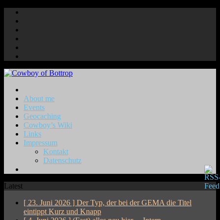
About me
Events
Geocaching
Cowboy’s Wiki
Links
Impressum
Kontakt
Datenschutz
Latest
[ 23. Juni 2026 ]
Der Typ, der bei der GEMA die Titel
eintippt
Kurz und Knapp