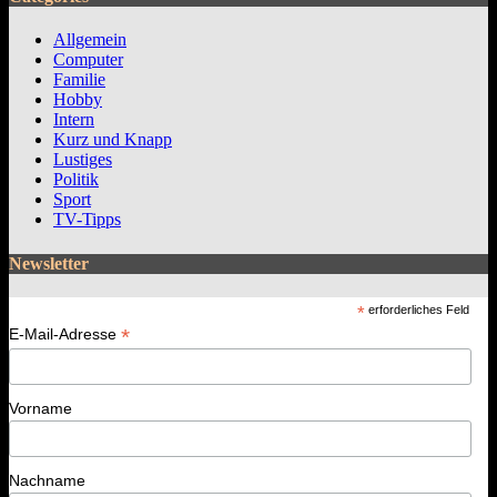
Allgemein
Computer
Familie
Hobby
Intern
Kurz und Knapp
Lustiges
Politik
Sport
TV-Tipps
Newsletter
*
erforderliches Feld
*
E-Mail-Adresse
Vorname
Nachname