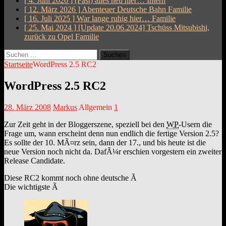
[ 4. Juni 2026 ]
(Fast) alles neu hier…
Intern
[ 12. März 2026 ]
Abenteuer Deutsche Bahn
Familie
[ 16. Juli 2025 ]
War lange ruhig hier…
Familie
[ 25. Mai 2024 ]
[Update 20.06.2024] Tschüss Mitsubishi,
zurück zu Opel
Familie
Suchen
nach:
Startseite
WordPress 2.5 RC2
WordPress 2.5 RC2
28. März 2008
Markus
Allgemein
1
Zur Zeit geht in der Bloggerszene, speziell bei den
WP
-Usern die
Frage um, wann erscheint denn nun endlich die fertige Version 2.5?
Es sollte der 10. MÃ¤rz sein, dann der 17., und bis heute ist die
neue Version noch nicht da. DafÃ¼r erschien vorgestern ein zweiter
Release Candidate.
Diese RC2 kommt noch ohne deutsche Ã
Die wichtigste Ã