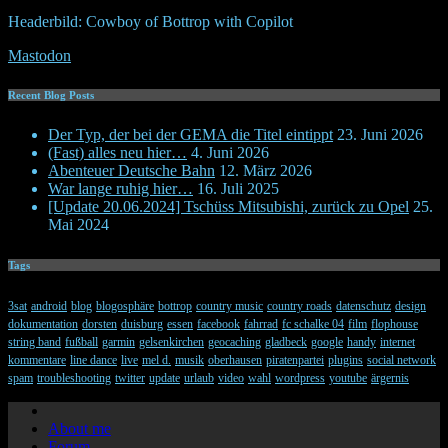
Headerbild: Cowboy of Bottrop with Copilot
Mastodon
Recent Blog Posts
Der Typ, der bei der GEMA die Titel eintippt
23. Juni 2026
(Fast) alles neu hier…
4. Juni 2026
Abenteuer Deutsche Bahn
12. März 2026
War lange ruhig hier…
16. Juli 2025
[Update 20.06.2024] Tschüss Mitsubishi, zurück zu Opel
25.
Mai 2024
Tags
3sat
android
blog
blogosphäre
bottrop
country music
country roads
datenschutz
design
dokumentation
dorsten
duisburg
essen
facebook
fahrrad
fc schalke 04
film
flophouse
string band
fußball
garmin
gelsenkirchen
geocaching
gladbeck
google
handy
internet
kommentare
line dance
live
mel d.
musik
oberhausen
piratenpartei
plugins
social network
spam
troubleshooting
twitter
update
urlaub
video
wahl
wordpress
youtube
ärgernis
About me
Forum