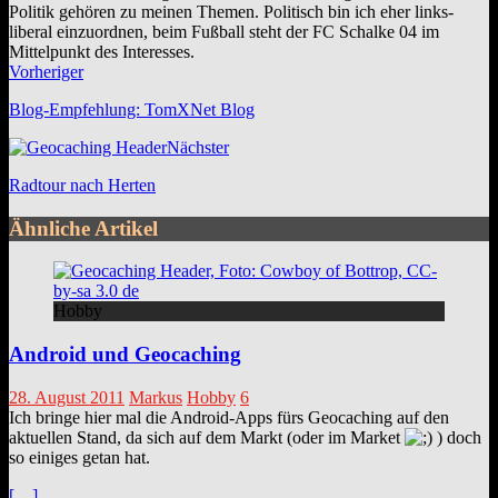
Politik gehören zu meinen Themen. Politisch bin ich eher links-
liberal einzuordnen, beim Fußball steht der FC Schalke 04 im
Mittelpunkt des Interesses.
Webseite
Facebook
Vorheriger
Blog-Empfehlung: TomXNet Blog
Nächster
Radtour nach Herten
Ähnliche Artikel
Hobby
Android und Geocaching
28. August 2011
Markus
Hobby
6
Ich bringe hier mal die Android-Apps fürs Geocaching auf den
aktuellen Stand, da sich auf dem Markt (oder im Market
) doch
so einiges getan hat.
[…]