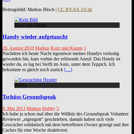
Beitragsbild: Markus Bloch |
CC BY-SA 3.0 de
Kurz und Knapp
Handy wieder aufgetaucht
20. August 2010
Markus
Kurz und Knapp
3
Nachdem ich heute Nacht irgendwie meines Handys verlustig
geworden bin, kam vorhin der erlösende Anruf: Das Handy ist
wieder da, es lag bei Steffi im Auto, unter dem Teppich. Ich
bekomme es gleich noch zurück
[…]
Hobby
Tschüss Groundspeak
9. Mai 2013
Markus
Hobby
5
Ich habe ja schon mal über die Willkür des Groundspeak Volunteer
Reviewer „eigengott“ geschrieben, damals haben sich viele
Geocacher solidarisch mit dem betroffenen Owner gezeigt und ihre
Caches für eine Woche deaktiviert.