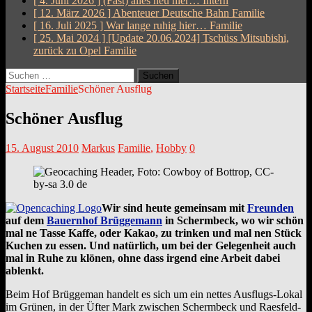
[ 4. Juni 2026 ]
(Fast) alles neu hier…
Intern
[ 12. März 2026 ]
Abenteuer Deutsche Bahn
Familie
[ 16. Juli 2025 ]
War lange ruhig hier…
Familie
[ 25. Mai 2024 ]
[Update 20.06.2024] Tschüss Mitsubishi,
zurück zu Opel
Familie
Suchen
nach:
Startseite
Familie
Schöner Ausflug
Schöner Ausflug
15. August 2010
Markus
Familie
,
Hobby
0
Wir sind heute gemeinsam mit
Freunden
auf dem
Bauernhof Brüggemann
in Schermbeck, wo wir schön
mal ne Tasse Kaffe, oder Kakao, zu trinken und mal nen Stück
Kuchen zu essen. Und natürlich, um bei der Gelegenheit auch
mal in Ruhe zu klönen, ohne dass irgend eine Arbeit dabei
ablenkt.
Beim Hof Brüggeman handelt es sich um ein nettes Ausflugs-Lokal
im Grünen, in der Üfter Mark zwischen Schermbeck und Raesfeld-