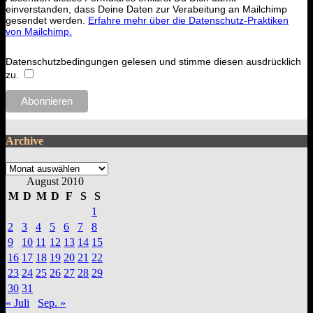
einverstanden, dass Deine Daten zur Verabeitung an Mailchimp
gesendet werden.
Erfahre mehr über die Datenschutz-Praktiken
von Mailchimp.
Datenschutzbedingungen gelesen und stimme diesen ausdrücklich
zu.
Archive
Archive
August 2010
M
D
M
D
F
S
S
1
2
3
4
5
6
7
8
9
10
11
12
13
14
15
16
17
18
19
20
21
22
23
24
25
26
27
28
29
30
31
« Juli
Sep. »