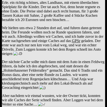
Erle. ein richtig schönes, altes Landhaus, mit einem überdachten
Spielplatz für die Kinder. Der tat auch Not, denn heute regnete es
ohne Ende. Die Preise sind dabei auch recht human, für 3 große
Tassen Kakao mit Sahne, 2 große Kaffee und 4 Stücke Kuchen
bezahlte ich 20 Euronen und nen bisschen…
Wir hielten uns etwa 2 Stunden dort auf, und fuhren dann getrennt
heim. Die Freunde wollten noch ne Runde spazieren fahren, und
wir auch. Allerdings wollten wir Cachen, und ich hatte zuvor in der
Karte nachgesehen und einige Caches auf das
GPSr
geladen. Der
erste war auch nur nen km vom Lokal weg, und war ein echter
DriveIn. Zum Loggen konnte ich bei dem Regen schnell ins Auto
steigen
Der nächste Cache sollte mich dann mit dem Auto in einen Feldweg
führen, da habe ich den abgebrochen, und statt dessen die
„Holsterhausener Felderralley“ gemacht. Das sind 6 Tradis und ein
Bonus dazu, aber eine nette Runde zu Laufen. wir waren
anschließend trotz Regenjacken klitschnass… Und Anja war
kleidungstechnisch auch mehr auf den Lokal-Besuch als auf
Geocaching eingerichtet
Aber nachdem wir einmal wussten, wie der Owner tickt, konnten
wir alle Caches der Serie schnell finden. Aber Loggen war bei dem
Wetter so eine Sache…