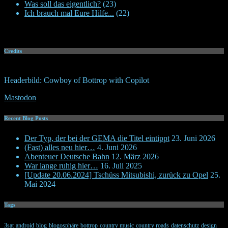
Was soll das eigentlich?
(23)
Ich brauch mal Eure Hilfe...
(22)
Credits
Headerbild: Cowboy of Bottrop with Copilot
Mastodon
Recent Blog Posts
Der Typ, der bei der GEMA die Titel eintippt
23. Juni 2026
(Fast) alles neu hier…
4. Juni 2026
Abenteuer Deutsche Bahn
12. März 2026
War lange ruhig hier…
16. Juli 2025
[Update 20.06.2024] Tschüss Mitsubishi, zurück zu Opel
25.
Mai 2024
Tags
3sat
android
blog
blogosphäre
bottrop
country music
country roads
datenschutz
design