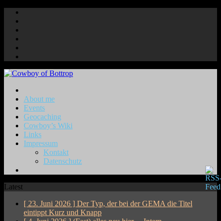
About me
Events
Geocaching
Cowboy’s Wiki
Links
Impressum
Kontakt
Datenschutz
Latest
[ 23. Juni 2026 ]
Der Typ, der bei der GEMA die Titel
eintippt
Kurz und Knapp